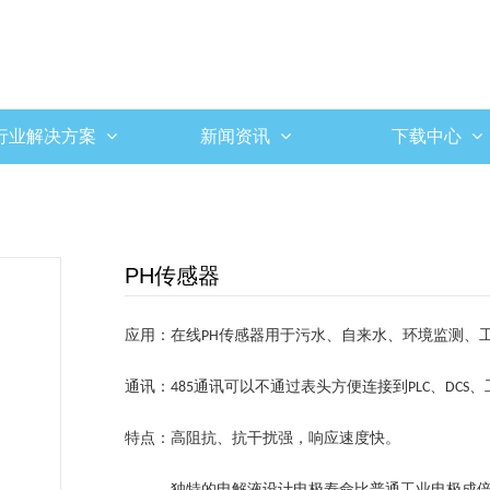
行业解决方案
新闻资讯
下载中心
PH传感器
应用：
在线
传感器用于
污水、自来水、环境监测、
PH
通讯：
通讯可以不通过表头
方便连接到
、
、
485
PLC
DCS
特点：
高阻抗
、
抗干扰强，响应速度快。
独特的电解液设计
电极寿命比普通工业电极成