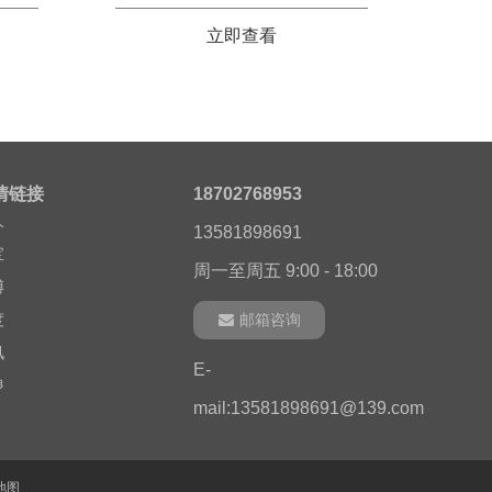
立即查看
度
讯
情链接
18702768953
浪
13581898691
宝
周一至周五 9:00 - 18:00
博
度
邮箱咨询
讯
E-
浪
mail:13581898691@139.com
宝
博
地图