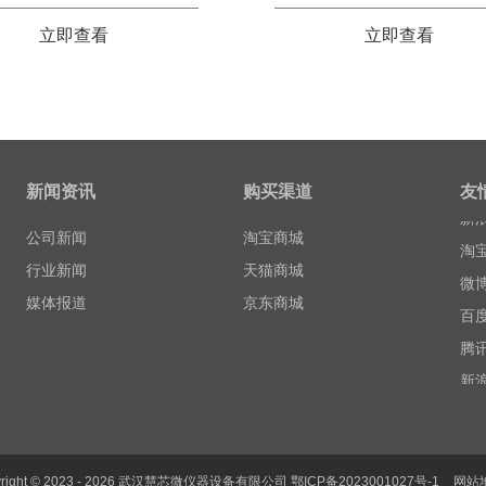
立即查看
立即查看
百
腾
新闻资讯
购买渠道
友
新
公司新闻
淘宝商城
淘
行业新闻
天猫商城
微
媒体报道
京东商城
百
腾
新
淘
微
yright © 2023 - 2026 武汉慧芯微仪器设备有限公司
鄂ICP备2023001027号-1
网站