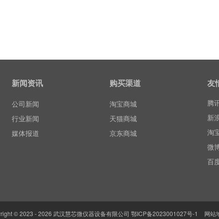
百
新闻资讯
购买渠道
友
腾
公司新闻
淘宝商城
新
行业新闻
天猫商城
淘
媒体报道
京东商城
微
百
腾
新
淘
微
yright © 2023 - 2026 武汉慧芯微仪器设备有限公司
鄂ICP备2023001027号-1
网站