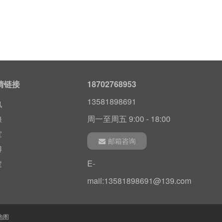
度
情链接
18702768953
讯
13581898691
浪
周一至周五 9:00 - 18:00
宝
博
邮箱咨询
度
E-
讯
mail:13581898691@139.com
浪
宝
博
地图