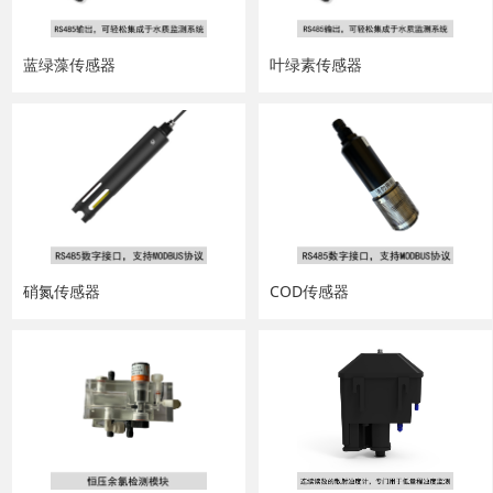
蓝绿藻传感器
叶绿素传感器
硝氮传感器
COD传感器