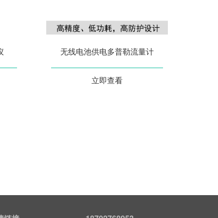
仪
无线电池供电多普勒流量计
立即查看
度
讯