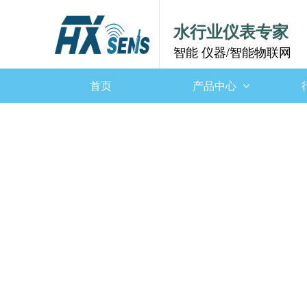
水行业仪表专家
智能 仪器/智能物联网
首页
产品中心