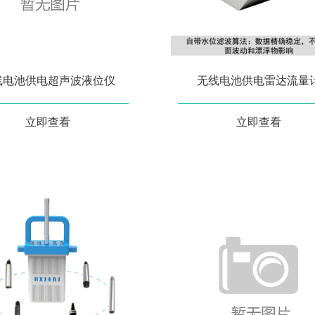
线电池供电超声波液位仪
无线电池供电雷达流量
立即查看
立即查看